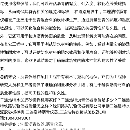
过使用这些仪器，我们可以评估沥青的黏度、针入度、软化点等关键指
标，从而确保其符合相关的规范和标准。 在道路建设中，
二连浩特沥青
仪器
被广泛应用于沥青混合料的设计和生产。通过测量沥青的黏度和温度
敏感性，可以优化混合料的配合比，提高道路的抗疲劳性和耐久性。此
外，它还可用于检测沥青路面的质量，及时发现和解决可能存在的问题。
在其它工程中，它可用于测试防水材料的性能。例如，通过测量它的渗透
性和耐水性，可以评估防水材料的防水效果和使用寿命。还能够检测建筑
材料的质量。这些测试结果对于确保建筑物的防水性能和耐久性至关重
要。
总的来说，沥青仪器在项目工程中有着不可撼动的地位。它们为工程师、
研究人员和生产者提供了准确的测量和分析手段，有助于确保沥青材料的
质量和性能，提高工程的性和耐久性。
二连浩特水泥胶砂搅拌机哪家好？二连浩特沥青仪器报价是多少？二连浩
特铁路试验仪器质量怎么样？沈阳路兴试验仪器有限公司承接二连浩特水
泥胶砂搅拌机,二连浩特沥青仪器,二连浩特铁路试验仪器,,电
话:13840349361
相关标签：
沈阳沥青仪器
,
沥青仪器
,