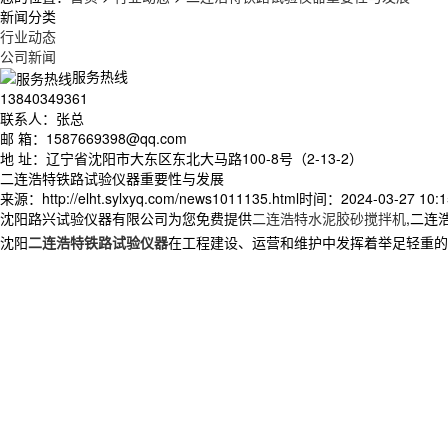
新闻分类
行业动态
公司新闻
服务热线
13840349361
联系人：张总
邮 箱：1587669398@qq.com
地 址：辽宁省沈阳市大东区东北大马路100-8号（2-13-2）
二连浩特铁路试验仪器重要性与发展
来源：http://elht.sylxyq.com/news1011135.html
时间：2024-03-27 10:1
沈阳路兴试验仪器有限公司为您免费提供
二连浩特水泥胶砂搅拌机
,二连
沈阳
二连浩特铁路试验仪器
在工程建设、运营和维护中发挥着举足轻重的