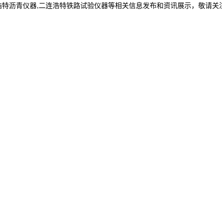
浩特沥青仪器,二连浩特铁路试验仪器等相关信息发布和资讯展示，敬请关