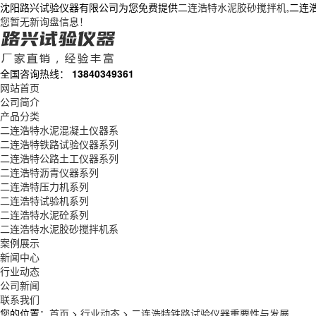
沈阳路兴试验仪器有限公司为您免费提供
二连浩特水泥胶砂搅拌机
,二连
您暂无新询盘信息！
全国咨询热线：
13840349361
网站首页
公司简介
产品分类
二连浩特水泥混凝土仪器系
二连浩特铁路试验仪器系列
二连浩特公路土工仪器系列
二连浩特沥青仪器系列
二连浩特压力机系列
二连浩特试验机系列
二连浩特水泥砼系列
二连浩特水泥胶砂搅拌机系
案例展示
新闻中心
行业动态
公司新闻
联系我们
您的位置：
首页
>
行业动态
>
二连浩特铁路试验仪器重要性与发展