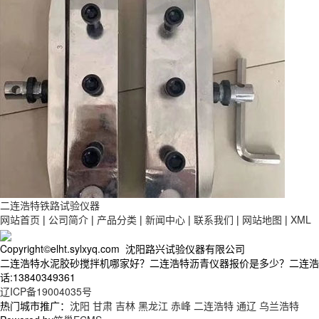
二连浩特铁路试验仪器
网站首页
|
公司简介
|
产品分类
|
新闻中心
|
联系我们
|
网站地图
|
XML
Copyright©elht.sylxyq.com 沈阳路兴试验仪器有限公司
二连浩特水泥胶砂搅拌机哪家好？二连浩特沥青仪器报价是多少？二连浩
话:13840349361
辽ICP备19004035号
热门城市推广：
沈阳
甘肃
吉林
黑龙江
赤峰
二连浩特
通辽
乌兰浩特