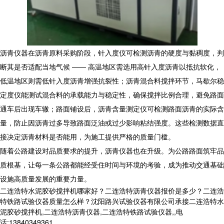
沥青仪器在沥青原料采购阶段，针入度仪可检测沥青的硬度与黏稠度，判
断其是否适配当地气候 —— 高温地区需选用高针入度沥青以抵抗软化，
低温地区则需低针入度沥青增强抗裂性；沥青混合料搅拌环节，马歇尔稳
定度仪能测试混合料的承载能力与稳定性，确保搅拌比例合理，避免路面
通车后出现车辙；路面铺设后，沥青含量测定仪可检测路面沥青的实际含
量，防止因沥青过多导致路面泛油或过少影响粘结强度。这些检测数据直
接决定沥青材料是否能用，为施工提供严格的质量门槛。
随着公路建设对品质要求的提升，沥青仪器也在升级。为公路路面筑牢品
质根基，让每一条公路都能经受住时间与环境的考验，成为推动交通基础
设施高质量发展的重要力量。
二连浩特水泥胶砂搅拌机哪家好？二连浩特沥青仪器报价是多少？二连浩
特铁路试验仪器质量怎么样？沈阳路兴试验仪器有限公司承接二连浩特水
泥胶砂搅拌机,二连浩特沥青仪器,二连浩特铁路试验仪器,,电
话:13840349361