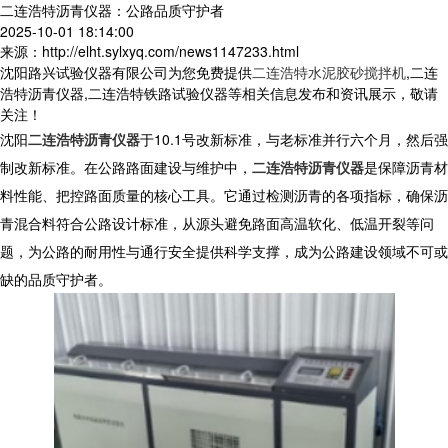
二连浩特沥青仪器：公路品质守护者
2025-10-01 18:14:00
来源：http://elht.sylxyq.com/news1147233.html
沈阳路兴试验仪器有限公司为您免费提供
二连浩特水泥胶砂搅拌机
,二连
浩特沥青仪器,二连浩特铁路试验仪器等相关信息发布和资讯展示，敬请
关注！
沈阳
二连浩特沥青仪器
于10.1号改新标准，与老标准并行六个月，然后强
制改新标准。在公路路面建设与维护中，
二连浩特沥青仪器
是保障沥青材
料性能、把控路面质量的核心工具。它通过检测沥青的各项指标，确保沥
青混合料符合公路设计标准，从源头避免路面高温软化、低温开裂等问
题，为公路的耐用性与通行安全提供科学支撑，成为公路建设领域不可或
缺的品质守护者。