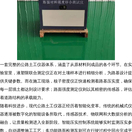
一套完整的公路土工仪器体系，涵盖了从原材料到成品的各个环节。在实
验室里，液塑限联合测定仪正在对土壤样本进行精细分析，为路基设计提
供关键参数。而在施工现场，核子密度仪正快速检测着路基压实度，确保
每一层填土都达到设计要求；路面强度测定仪则以其精密的传感器，评估
着道路结构的承载能力。
随着科技进步，现代公路土工仪器正经历着智能化变革。传统的机械式仪
器逐渐被数字化的智能设备所取代，传感器技术、物联网和大数据分析的
融合，让质量检测进入全新阶段。智能压实控制系统能够实时监测压实参
数，自动调整施工工艺；多功能路面检测车则可在行驶过程中同步完成平