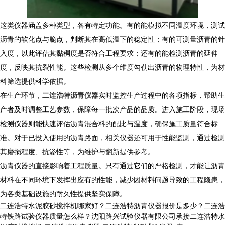
这类仪器涵盖多种类型，各有特定功能。有的能模拟不同温度环境，测试
沥青的软化点与脆点，判断其在高低温下的稳定性；有的可测量沥青的针
入度，以此评估其黏稠度是否符合工程要求；还有的能检测沥青的延伸
度，反映其抗裂性能。这些检测从多个维度勾勒出沥青的物理特性，为材
料筛选提供科学依据。
在生产环节，
二连浩特沥青仪器
实时监控生产过程中的各项指标，帮助生
产者及时调整工艺参数，保障每一批次产品的品质。进入施工阶段，现场
检测仪器则能快速评估沥青混合料的配比与温度，确保施工质量符合标
准。对于已投入使用的沥青路面，相关仪器还可用于性能监测，通过检测
其磨损程度、抗渗性等，为维护与翻新提供参考。
沥青仪器的直接影响着工程质量。只有通过它们的严格检测，才能让沥青
材料在不同环境下发挥出应有的性能，减少因材料问题导致的工程隐患，
为各类基础设施的耐久性提供坚实保障。
二连浩特水泥胶砂搅拌机哪家好？二连浩特沥青仪器报价是多少？二连浩
特铁路试验仪器质量怎么样？沈阳路兴试验仪器有限公司承接二连浩特水