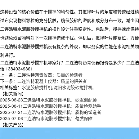
这种设备的核心价值在于搅拌的均匀性。其搅拌叶片的角度和转速经过精
过它实现物料颗粒的充分接触，确保胶砂的密度和成分分布一致，减少因
二连浩特水泥胶砂搅拌机
的操作设计注重稳定性。启动后，搅拌速度保持
也避免残留物料对下一次搅拌造成干扰。停机后，搅拌叶片能复位，方便
二连浩特水泥胶砂搅拌机
没有复杂的外观，却以务实的性能在水泥相关领
利进行。
二连浩特水泥胶砂搅拌机哪家好？二连浩特沥青仪器报价是多少？二连浩特
话:13840349361
上一条：
二连浩特沥青仪器：质量的检测者
下一条：
二连浩特混凝土仪器：质量的把关者​
相关标签：
水泥胶砂搅拌机
,
沈阳水泥胶砂搅拌机
,
【相关新闻】
2025-08-23
二连浩特水泥胶砂搅拌机：砂浆调配师
2025-08-11
二连浩特水泥胶砂搅拌机：质量检测助手
2025-07-21
二连浩特水泥胶砂搅拌机：质构的塑造者
2025-07-06
二连浩特水泥胶砂搅拌机：匀质保障
【相关产品】