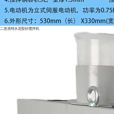
二连浩特水泥胶砂搅拌机