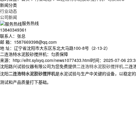
新闻分类
行业动态
公司新闻
服务热线
13840349361
联系人：张总
邮 箱：1587669398@qq.com
地 址：辽宁省沈阳市大东区东北大马路100-8号（2-13-2）
二连浩特水泥胶砂搅拌机：匀质保障
来源：http://elht.sylxyq.com/news1077433.html
时间：2025-07-06 23:3
沈阳路兴试验仪器有限公司为您免费提供
二连浩特水泥胶砂搅拌机
,二连
沈阳
二连浩特水泥胶砂搅拌机
是水泥试验与生产中关键的设备，以稳定的
测试和产品质量打下基础。