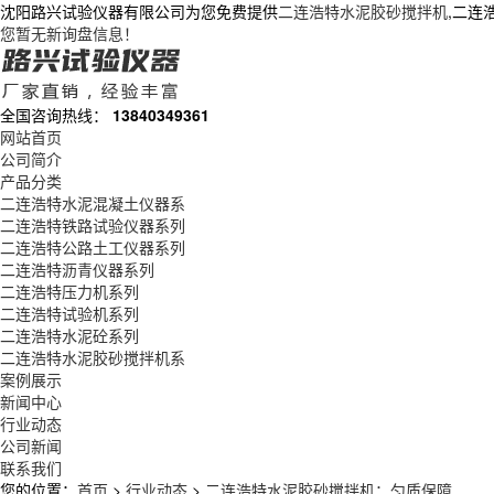
沈阳路兴试验仪器有限公司为您免费提供
二连浩特水泥胶砂搅拌机
,二连
您暂无新询盘信息！
全国咨询热线：
13840349361
网站首页
公司简介
产品分类
二连浩特水泥混凝土仪器系
二连浩特铁路试验仪器系列
二连浩特公路土工仪器系列
二连浩特沥青仪器系列
二连浩特压力机系列
二连浩特试验机系列
二连浩特水泥砼系列
二连浩特水泥胶砂搅拌机系
案例展示
新闻中心
行业动态
公司新闻
联系我们
您的位置：
首页
>
行业动态
>
二连浩特水泥胶砂搅拌机：匀质保障