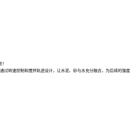
注！
通过转速控制和搅拌轨迹设计，让水泥、砂与水充分融合，为后续的强度