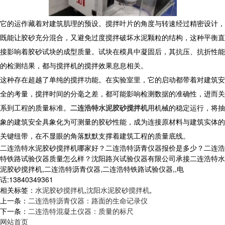
它的运作藏着对建筑肌理的预设。搅拌叶片的角度与转速经过精密设计，
既能让胶砂充分混合，又避免过度搅拌破坏水泥颗粒的结构，这种平衡直
接影响着胶砂试块的成型质量。试块在模具中凝固后，其抗压、抗折性能
的检测结果，都与搅拌机的搅拌效果息息相关。
这种存在超越了单纯的搅拌功能。在实验室里，它的启动都带着对建筑安
全的考量，搅拌时间的分毫之差，都可能影响检测数据的准确性，进而关
系到工程的质量标准。
二连浩特水泥胶砂搅拌机
用机械的稳定运行，将抽
象的建筑安全具象化为可测量的胶砂性能，成为连接原材料与建筑实体的
关键纽带，在不显眼的角落默默支撑着建筑工程的质量底线。
二连浩特水泥胶砂搅拌机哪家好？二连浩特沥青仪器报价是多少？二连浩
特铁路试验仪器质量怎么样？沈阳路兴试验仪器有限公司承接二连浩特水
泥胶砂搅拌机,二连浩特沥青仪器,二连浩特铁路试验仪器,,电
话:13840349361
相关标签：
水泥胶砂搅拌机
,
沈阳水泥胶砂搅拌机
,
上一条：
二连浩特沥青仪器：路面的生命记录仪
下一条：
二连浩特混凝土仪器：质量的标尺
网站首页