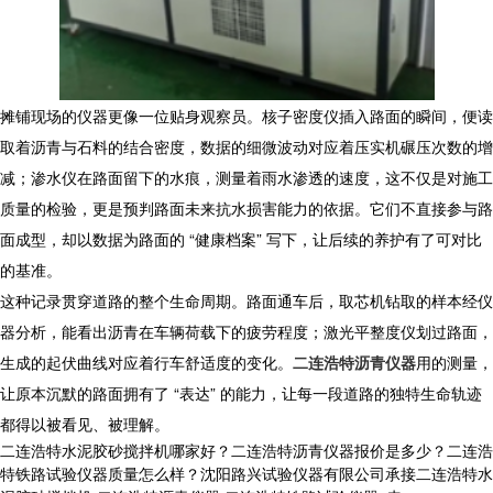
摊铺现场的仪器更像一位贴身观察员。核子密度仪插入路面的瞬间，便读
取着沥青与石料的结合密度，数据的细微波动对应着压实机碾压次数的增
减；渗水仪在路面留下的水痕，测量着雨水渗透的速度，这不仅是对施工
质量的检验，更是预判路面未来抗水损害能力的依据。它们不直接参与路
面成型，却以数据为路面的 “健康档案” 写下，让后续的养护有了可对比
的基准。
这种记录贯穿道路的整个生命周期。路面通车后，取芯机钻取的样本经仪
器分析，能看出沥青在车辆荷载下的疲劳程度；激光平整度仪划过路面，
生成的起伏曲线对应着行车舒适度的变化。
二连浩特沥青仪器
用的测量，
让原本沉默的路面拥有了 “表达” 的能力，让每一段道路的独特生命轨迹
都得以被看见、被理解。
二连浩特水泥胶砂搅拌机哪家好？二连浩特沥青仪器报价是多少？二连浩
特铁路试验仪器质量怎么样？沈阳路兴试验仪器有限公司承接二连浩特水