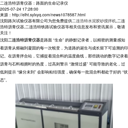
二连浩特沥青仪器：路面的生命记录仪
2025-07-24 17:28:00
来源：http://elht.sylxyq.com/news1078587.html
沈阳路兴试验仪器有限公司为您免费提供
二连浩特水泥胶砂搅拌机
,二连
浩特沥青仪器,二连浩特铁路试验仪器等相关信息发布和资讯展示，敬请
关注！
沈阳
二连浩特沥青仪器
是路面 “生命” 的静默记录者，以精密的测量感知
着沥青从熔融到凝固的每一次蜕变，为道路的诞生与成长留下可追溯的印
记。在沥青拌合站，它捕捉着混合料的温度曲线，那些跳动的数字记录着
沥青与石料相拥时的热度，过高则警示 “激情过盛” 可能导致的老化，过
低则提示 “缘分未到” 会影响粘结强度，确保每一批混合料都处于好的 “状
态”。