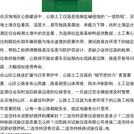
在滨海地区公路建设中，公路土工仪器是抵御盐碱侵蚀的 “一道防线”。滨
海土壤含盐量高、湿度大，易导致路基腐蚀、承载力下降，此时土壤盐分
测定仪会检测土壤中的含盐量，为选择抗盐路基材料提供数据；土工离心
仪则模拟长期车辆荷载与海水渗透的双重作用，测试路基在环境下的稳定
性，帮助工程师调整路基压实度与防护层设计。若缺少这些仪器的检测，
仅靠经验判断，公路很可能在通车后短期内出现路基沉降、路面开裂等问
题，大幅缩短使用寿命。
在山区公路改扩建与日常养护中，公路土工仪器的 “细节把控力” 更显重
要。山区公路多依山而建，路基易受山体滑坡、雨水冲刷影响，土工边坡
监测仪会实时追踪路基边坡的位移变化，一旦超过安全阈值便及时预警。
从滨海到山区，从建设到养护，公路土工仪器为各类环境下的公路工程筑
牢质量防线，让每一条公路都能安全、稳定地服务出行需求。
二连浩特水泥胶砂搅拌机哪家好？二连浩特沥青仪器报价是多少？二连浩
特铁路试验仪器质量怎么样？沈阳路兴试验仪器有限公司承接二连浩特水
泥胶砂搅拌机,二连浩特沥青仪器,二连浩特铁路试验仪器,,电