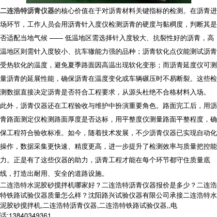
二连浩特沥青仪器
的核心价值在于对沥青材料关键指标的检测。在沥青进
场环节，工作人员会用沥青针入度仪检测沥青的硬度与黏稠度，判断其是
否适配当地气候 —— 低温地区需选择针入度较大、抗裂性好的沥青，高
温地区则需针入度较小、抗车辙能力强的品种；沥青软化点仪能测试沥青
受热软化的温度，避免夏季路面因高温出现软化变形；而沥青延度仪可测
量沥青的延展性能，确保沥青在温度变化或车辆碾压时不易断裂。这些检
测数据直接决定沥青是否符合工程要求，从源头杜绝不合格材料入场。
此外，沥青仪器还在工程验收与维护中扮演重要角色。路面完工后，用沥
青路面测定仪检测路面厚度是否达标，用平整度仪测量路面平整程度，确
保工程符合验收标准。如今，随着技术发展，不少沥青仪器已实现自动化
操作，数据采集更快速、精度更高，进一步提升了检测效率与质量把控能
力。正是有了这些仪器的助力，沥青工程才能在每个环节都守住质量底
线，打造出耐用、安全的道路设施。
二连浩特水泥胶砂搅拌机哪家好？二连浩特沥青仪器报价是多少？二连浩
特铁路试验仪器质量怎么样？沈阳路兴试验仪器有限公司承接二连浩特水
泥胶砂搅拌机,二连浩特沥青仪器,二连浩特铁路试验仪器,,电
话:13840349361