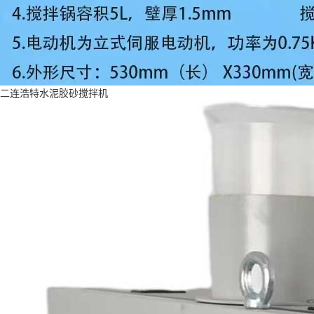
二连浩特水泥胶砂搅拌机