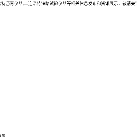
浩特沥青仪器,二连浩特铁路试验仪器等相关信息发布和资讯展示，敬请关
设备