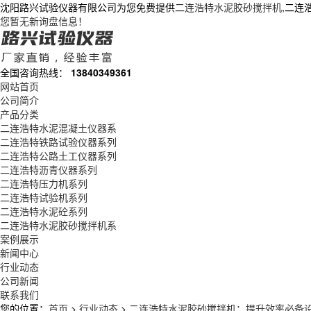
沈阳路兴试验仪器有限公司为您免费提供
二连浩特水泥胶砂搅拌机
,二连
您暂无新询盘信息！
全国咨询热线：
13840349361
网站首页
公司简介
产品分类
二连浩特水泥混凝土仪器系
二连浩特铁路试验仪器系列
二连浩特公路土工仪器系列
二连浩特沥青仪器系列
二连浩特压力机系列
二连浩特试验机系列
二连浩特水泥砼系列
二连浩特水泥胶砂搅拌机系
案例展示
新闻中心
行业动态
公司新闻
联系我们
您的位置：
首页
>
行业动态
>
二连浩特水泥胶砂搅拌机：提升效率必备