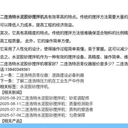
二连浩特水泥胶砂搅拌机
具有效率高的特点。传统的搅拌方法需要大量的
可以降低人力成本，提高工程的经济效益。
其次，它具有高精度的特点。传统的搅拌方法很难确保混合物料的比例精
高工程质量。 此外，它的操作简单方便。
它采用了人性化的设计，使得操作过程简单易懂，易于掌握。这可以减少
总之，水泥胶砂搅拌机作为一种有效的搅拌设备，高精度、操作简单、维
二连浩特水泥胶砂搅拌机哪家好？二连浩特沥青仪器报价是多少？二连浩特
话:13840349361
上一条：
二连浩特沥青仪器：道路建设必备利器
下一条：
了解二连浩特压力机在工业生产中作用
相关标签：
水泥胶砂搅拌机
,
【相关新闻】
2025-08-23
二连浩特水泥胶砂搅拌机：砂浆调配师
2025-08-11
二连浩特水泥胶砂搅拌机：质量检测助手
2025-07-21
二连浩特水泥胶砂搅拌机：质构的塑造者
2025-07-06
二连浩特水泥胶砂搅拌机：匀质保障
【相关产品】