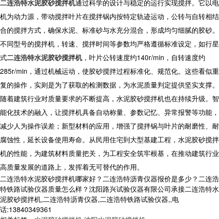
二连浩特水泥胶砂搅拌机
通过科学的设计与稳定的运行实现搅拌。它以电
机为动力源，带动搅拌叶片在搅拌锅内按特定轨迹运动，公转与自转相结
合的搅拌方式，确保水泥、标准砂与水充分混合，形成均匀细腻的胶砂。
不同型号的搅拌机，转速、搅拌时间等参数均严格遵循标准设定，如行星
式
二连浩特水泥胶砂搅拌机
，叶片公转速度约140r/min，自转速度约
285r/min，通过机械运动，使胶砂搅拌过程标准化、规范化。这些看似重
复的操作，实则是为了获取的检测数据，为水泥质量判定提供坚实支撑。
随着建筑行业对质量要求的不断提高，水泥胶砂搅拌机也在持续升级。智
能化技术的融入，让搅拌机具备自动称量、参数记忆、异常报警等功能，
减少人为操作误差；新型材料的应用，增强了搅拌锅与叶片的耐磨性、耐
腐蚀性，延长设备使用寿命。从民用住宅到大型基建工程，水泥胶砂搅拌
机的性能，为建筑材料质量把关，为工程安全筑牢根基，在推动建筑行业
高质量发展的道路上，发挥着无可替代的作用。
二连浩特水泥胶砂搅拌机哪家好？二连浩特沥青仪器报价是多少？二连浩
特铁路试验仪器质量怎么样？沈阳路兴试验仪器有限公司承接二连浩特水
泥胶砂搅拌机,二连浩特沥青仪器,二连浩特铁路试验仪器,,电
话:13840349361