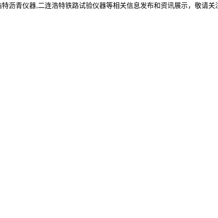
浩特沥青仪器,二连浩特铁路试验仪器等相关信息发布和资讯展示，敬请关