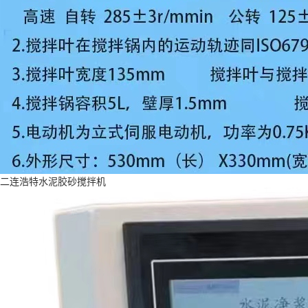
二连浩特水泥胶砂搅拌机