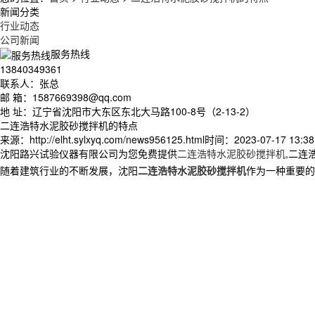
新闻分类
行业动态
公司新闻
服务热线
13840349361
联系人：张总
邮 箱：1587669398@qq.com
地 址：辽宁省沈阳市大东区东北大马路100-8号（2-13-2）
二连浩特水泥胶砂搅拌机的特点
来源：http://elht.sylxyq.com/news956125.html
时间：2023-07-17 13:38
沈阳路兴试验仪器有限公司为您免费提供
二连浩特水泥胶砂搅拌机
,二连
随着建筑行业的不断发展，沈阳
二连浩特水泥胶砂搅拌机
作为一种重要的