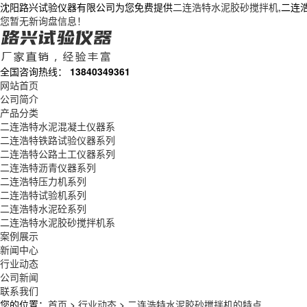
沈阳路兴试验仪器有限公司为您免费提供
二连浩特水泥胶砂搅拌机
,二连
您暂无新询盘信息！
全国咨询热线：
13840349361
网站首页
公司简介
产品分类
二连浩特水泥混凝土仪器系
二连浩特铁路试验仪器系列
二连浩特公路土工仪器系列
二连浩特沥青仪器系列
二连浩特压力机系列
二连浩特试验机系列
二连浩特水泥砼系列
二连浩特水泥胶砂搅拌机系
案例展示
新闻中心
行业动态
公司新闻
联系我们
您的位置：
首页
>
行业动态
>
二连浩特水泥胶砂搅拌机的特点