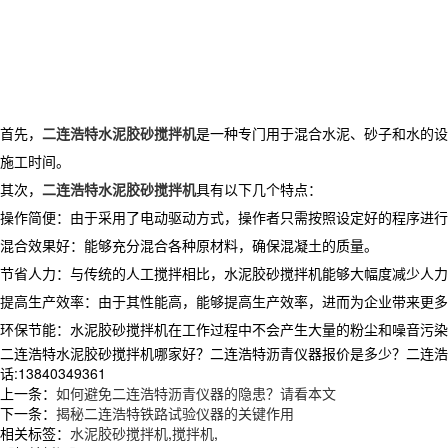
首先，
二连浩特水泥胶砂搅拌机
是一种专门用于混合水泥、砂子和水的设
施工时间。
其次，
二连浩特水泥胶砂搅拌机
具有以下几个特点：
操作简便：由于采用了电动驱动方式，操作者只需按照设定好的程序进行
混合效果好：能够充分混合各种原材料，确保混凝土的质量。
节省人力：与传统的人工搅拌相比，水泥胶砂搅拌机能够大幅度减少人力
提高生产效率：由于其性能高，能够提高生产效率，进而为企业带来更多
环保节能：水泥胶砂搅拌机在工作过程中不会产生大量的粉尘和噪音污染
二连浩特水泥胶砂搅拌机哪家好？二连浩特沥青仪器报价是多少？二连浩特
话:13840349361
上一条：
如何避免二连浩特沥青仪器的隐患？请看本文
下一条：
揭秘二连浩特铁路试验仪器的关键作用
相关标签：
水泥胶砂搅拌机
,
搅拌机
,